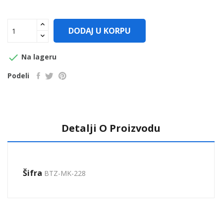
DODAJ U KORPU

Na lageru
Podeli
Detalji O Proizvodu
Šifra
BTZ-MK-228