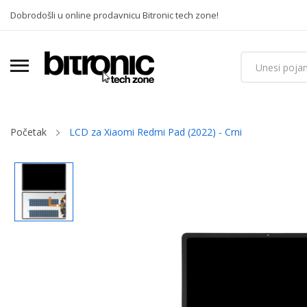
Dobrodošli u online prodavnicu Bitronic tech zone!
Početak
LCD za Xiaomi Redmi Pad (2022) - Crni