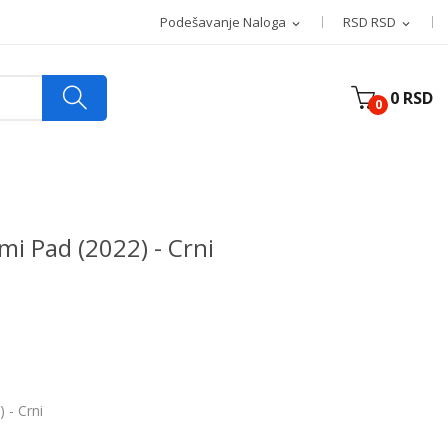
Podešavanje Naloga
RSD RSD
expand_more
expand_more
0 RSD
0
i Pad (2022) - Crni
 - Crni