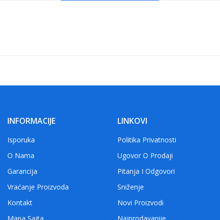
INFORMACIJE
LINKOVI
Isporuka
Politika Privatnosti
O Nama
Ugovor O Prodaji
Garancija
Pitanja I Odgovori
Vraćanje Proizvoda
Sniženje
Kontakt
Novi Proizvodi
Mapa Sajta
Najprodavanije