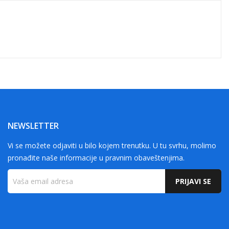
NEWSLETTER
Vi se možete odjaviti u bilo kojem trenutku. U tu svrhu, molimo
pronađite naše informacije u pravnim obaveštenjima.