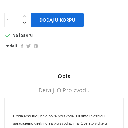
DODAJ U KORPU

Na lageru
Podeli
Opis
Detalji O Proizvodu
Prodajemo isključivo nove proizvode. Mi smo uvoznici i
saradjujemo direktno sa proizvodjačima. Sve što vidite u