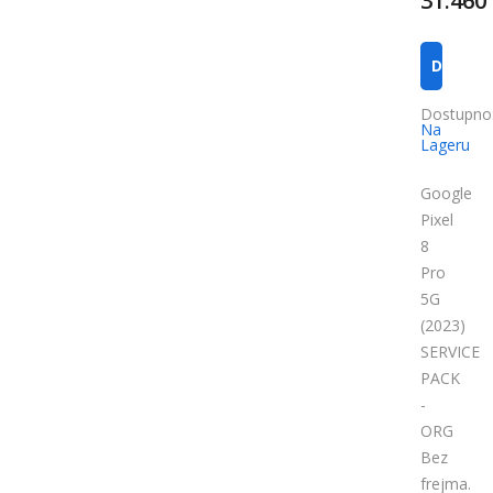
31.460
DODAJ U
Dostupno
Na
Lageru
Google
Pixel
8
Pro
5G
(2023)
SERVICE
PACK
-
ORG
Bez
frejma.