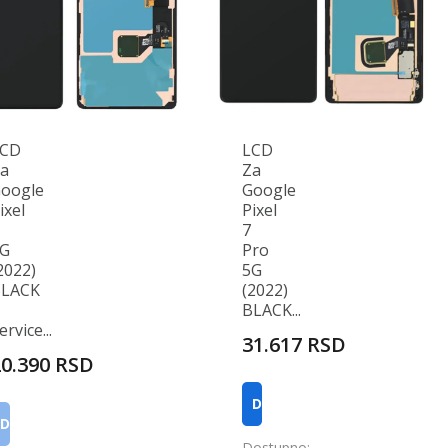
LCD
LCD
a
Za
oogle
Google
ixel
Pixel
7
G
Pro
2022)
5G
LACK
(2022)
BLACK...
ervice...
31.617 RSD
20.390 RSD
DODAJ U KORPU
DODAJ U KORPU
Dostupno: