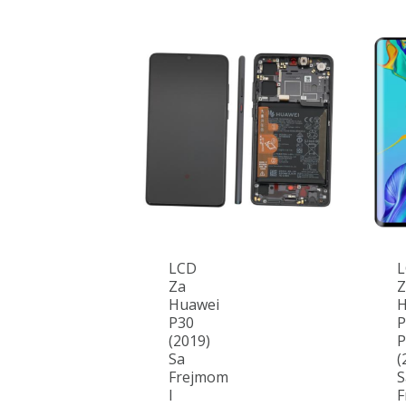
LCD
Za
Z
Huawei
H
P30
P
(2019)
P
Sa
(
Frejmom
S
I
F