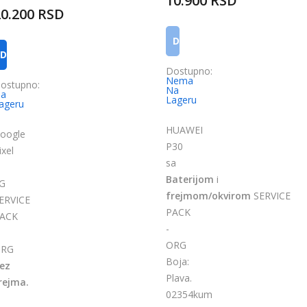
10.900 RSD
20.200 RSD
DODAJ U KORPU
DODAJ U KORPU
Dostupno:
Nema
ostupno:
Na
a
Lageru
ageru
HUAWEI
oogle
P30
ixel
sa
Baterijom
i
G
frejmom/okvirom
SERVICE
ERVICE
PACK
ACK
-
ORG
RG
Boja:
ez
Plava.
rejma.
02354kum