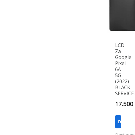
LCD
Za
Google
Pixel
6A
5G
(2022)
BLACK
SERVICE..
17.500
DODAJ U
Dostupno