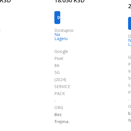
 RSD
18.050 RSD
 KORPU
DODAJ U KORPU
:
Dostupno:
Na
D
Lageru
N
L
Google
G
Pixel
P
8A
9
5G
5
(2024)
S
SERVICE
P
PACK
-
-
O
ORG
b
Bez
f
frejma.