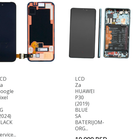
LCD
LCD
a
Za
oogle
HUAWEI
ixel
P30
(2019)
G
BLUE
2024)
SA
LACK
BATERIJOM-
ORG...
ervice...