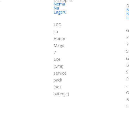
Nema
D
Na
N
Lageru
N
L
LCD
G
sa
P
Honor
7
Magic
5
7
(
Lite
B
(Crni)
S
service
P
pack
-
(bez
O
baterije)
B
f