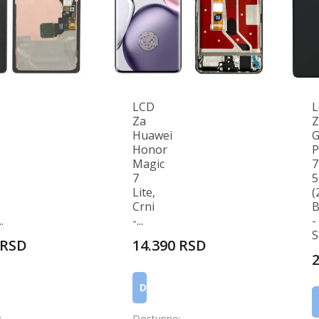
LCD
Za
Z
Huawei
G
Honor
P
Magic
7
7
5
Lite,
(
Crni
B
.
-...
-
S
 RSD
14.390 RSD
 KORPU
DODAJ U KORPU
:
Dostupno: