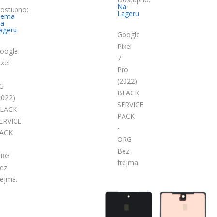
Na
ostupno:
Lageru
ema
a
ageru
Google
Pixel
oogle
7
ixel
Pro
(2022)
G
BLACK
2022)
SERVICE
LACK
PACK
ERVICE
-
ACK
ORG
Bez
RG
frejma.
ez
rejma.