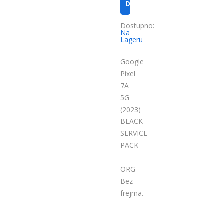
DODAJ U KORPU
Dostupno:
Na
Lageru
Google
Pixel
7A
5G
(2023)
BLACK
SERVICE
PACK
-
ORG
Bez
frejma.