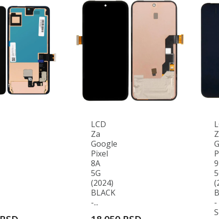
LCD
Za
Z
Google
G
Pixel
P
8A
9
5G
5
(2024)
(
BLACK
B
-...
-
S