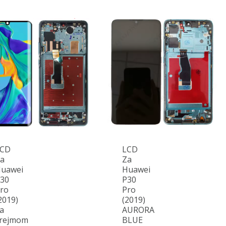
LCD
LCD
a
Za
uawei
Huawei
30
P30
ro
Pro
2019)
(2019)
a
AURORA
rejmom
BLUE